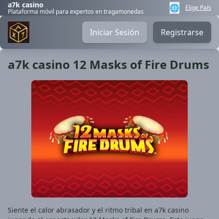
a7k casino
🌐
Elige País
Plataforma móvil para expertos en tragamonedas
Iniciar Sesión
Registrarse
a7k casino 12 Masks of Fire Drums
Siente el calor abrasador y el ritmo tribal en a7k casino