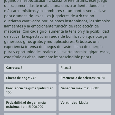
jugando al espectacular 12 Masks of Fire Drums. Este juego
de tragamonedas te invita a una danza ardiente donde las
máscaras místicas y los tambores retumbantes son la clave
para grandes riquezas. Los jugadores de a7k casino
quedarán cautivados por los botes instantáneos, los símbolos
llameantes y la emocionante función de recolección de
máscaras. Con cada giro, aumenta la tensión y la posibilidad
de activar la espectacular rueda de bonificación que otorga
generosos giros gratis y multiplicadores. Si buscas una
experiencia intensa de juegos de casino llena de energía
pura y oportunidades reales de llevarte premios gigantescos,
este título es absolutamente imprescindible para ti.
Carretes:
5
Filas:
3
Líneas de pago:
243
Frecuencia de aciertos:
28.0%
Frecuencia de giros gratis:
1 en
Ganancia máxima:
3000x
150
Probabilidad de ganancia
Volatilidad:
Media
máxima:
1 en 15,000,000