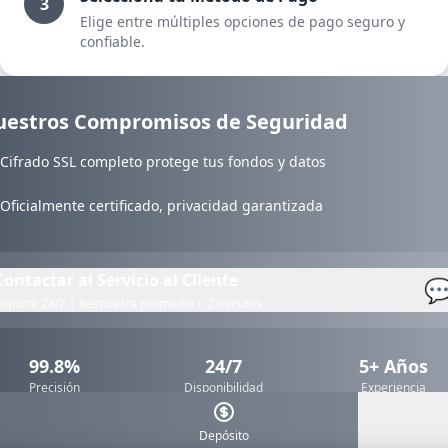
3
Elige entre múltiples opciones de pago seguro y
confiable.
uestros Compromisos de Seguridad
Cifrado SSL completo protege tus fondos y datos
Oficialmente certificado, privacidad garantizada
Contactar al Servicio al Cliente

oporte 24/7 | Respuesta promedio < 2 minutos
99.8%
24/7
5+ Años
Precisión
Disponibilidad
Experiencia
Depósito