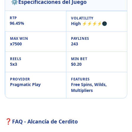
⚙️
Especificaciones del Juego
RTP
VOLATILITY
96.45%
High ⚡⚡⚡⚡🌑
MAX WIN
PAYLINES
x7500
243
REELS
MIN BET
5x3
$0.20
PROVIDER
FEATURES
Pragmatic Play
Free Spins, Wilds,
Multipliers
❓
FAQ - Alcancía de Cerdito