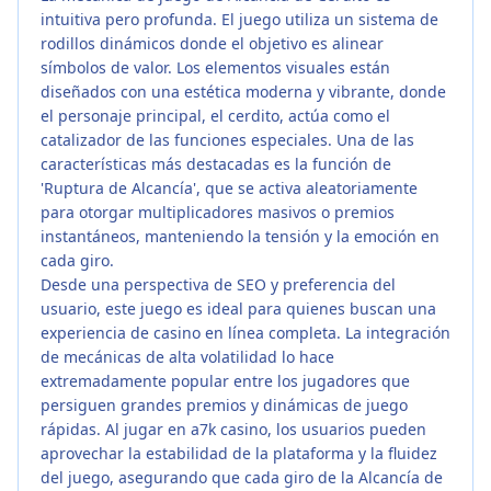
intuitiva pero profunda. El juego utiliza un sistema de
rodillos dinámicos donde el objetivo es alinear
símbolos de valor. Los elementos visuales están
diseñados con una estética moderna y vibrante, donde
el personaje principal, el cerdito, actúa como el
catalizador de las funciones especiales. Una de las
características más destacadas es la función de
'Ruptura de Alcancía', que se activa aleatoriamente
para otorgar multiplicadores masivos o premios
instantáneos, manteniendo la tensión y la emoción en
cada giro.
Desde una perspectiva de SEO y preferencia del
usuario, este juego es ideal para quienes buscan una
experiencia de casino en línea completa. La integración
de mecánicas de alta volatilidad lo hace
extremadamente popular entre los jugadores que
persiguen grandes premios y dinámicas de juego
rápidas. Al jugar en a7k casino, los usuarios pueden
aprovechar la estabilidad de la plataforma y la fluidez
del juego, asegurando que cada giro de la Alcancía de