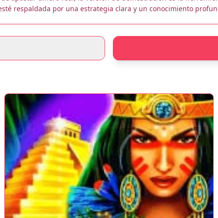
sté respaldada por una estrategia clara y un conocimiento profund