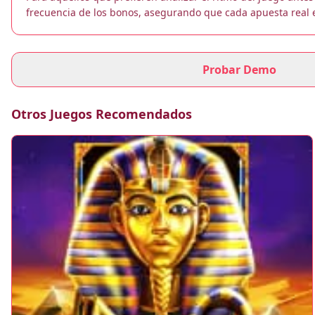
frecuencia de los bonos, asegurando que cada apuesta real e
Probar Demo
Otros Juegos Recomendados