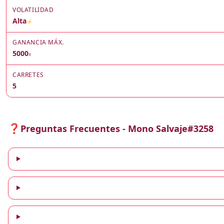
VOLATILIDAD
Alta
⚡
GANANCIA MÁX.
5000
x
CARRETES
5
❓
Preguntas Frecuentes - Mono Salvaje#3258