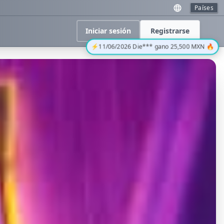
Países
Iniciar sesión
Registrarse