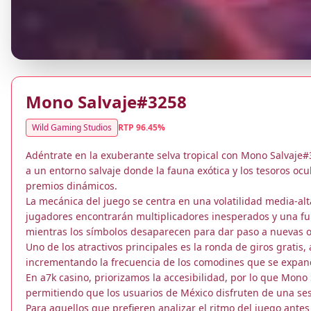
▶
Mono Salvaje#3258
Wild Gaming Studios
RTP 96.45%
Adéntrate en la exuberante selva tropical con Mono Salvaje#3
a un entorno salvaje donde la fauna exótica y los tesoros o
premios dinámicos.
La mecánica del juego se centra en una volatilidad media-al
jugadores encontrarán multiplicadores inesperados y una fu
mientras los símbolos desaparecen para dar paso a nuevas 
Uno de los atractivos principales es la ronda de giros gratis
incrementando la frecuencia de los comodines que se expanden
En a7k casino, priorizamos la accesibilidad, por lo que Mono 
permitiendo que los usuarios de México disfruten de una sesi
Para aquellos que prefieren analizar el ritmo del juego antes