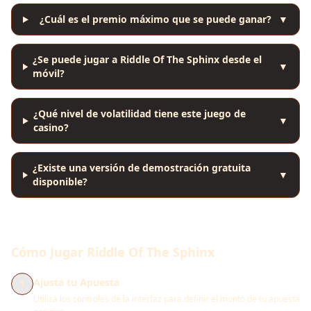
¿Cuál es el premio máximo que se puede ganar?
▼
¿Se puede jugar a Riddle Of The Sphinx desde el
▼
móvil?
¿Qué nivel de volatilidad tiene este juego de
▼
casino?
¿Existe una versión de demostración gratuita
▼
disponible?
Cómo Jugar Riddle Of The Sphinx
Ajusta tu Apuesta
1
Utiliza los controles de la interfaz para definir el monto de tu apuesta