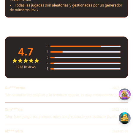
Todas las jugadas son aleatorias y gestionadas por un generador
de números RNG.
5
4.7
4
3
⭐⭐⭐⭐⭐
2
1248 Reviews
1
Gu***ermo
2023-11-15
“Me encantan los gráficos y la temática egipcia, es muy emocionante jugar.”
Xim***na
2023-12-02
“Muy buen juego, los premios salen con frecuencia y es bastante fluido.”
Al***ndro
2024-01-10