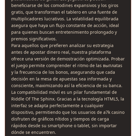
beneficiarse de los comodines expansivos y los giros
gratis, que transforman el tablero en una fuente de
multiplicadores lucrativos. La volatilidad equilibrada
asegura que haya un flujo constante de acción, ideal
para quienes buscan entretenimiento prolongado y
premios significativos.
Para aquellos que prefieren analizar su estrategia
antes de apostar dinero real, nuestra plataforma
ofrece una versión de demostración optimizada. Probar
el juego permite comprender el ritmo de las выплаtas
y la frecuencia de los bonos, asegurando que cada
decisión en la mesa de apuestas sea informada y
consciente, maximizando así la eficiencia de su banca.
La compatibilidad móvil es un pilar fundamental de
Riddle Of The Sphinx. Gracias a la tecnología HTML5, la
interfaz se adapta perfectamente a cualquier
dispositivo, permitiendo que los usuarios de a7k casino
disfruten de gráficos nítidos y tiempos de carga
rápidos desde su smartphone o tablet, sin importar
dónde se encuentren.